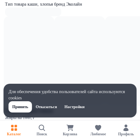
Тип товара каши, хлопья бренд Эколайн
Для обеспечения удобства пользователей сайта используются
cookies
Принять
Отказаться
Настройки
Характеристики
Жиры на 100г, г
6
Ширина, мм
Каталог
Поиск
Корзина
Любимое
Профиль