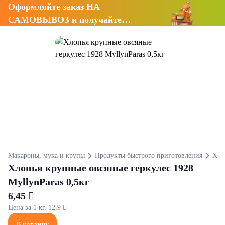
Оформляйте заказ НА
САМОВЫВОЗ и получайте
СКИДКУ 7%
Макароны, мука и крупы
Продукты быстрого приготовления
Хло
Хлопья крупные овсяные геркулес 1928
MyllynParas 0,5кг
6,45 
Цена за 1 кг. 12,9 
В корзину