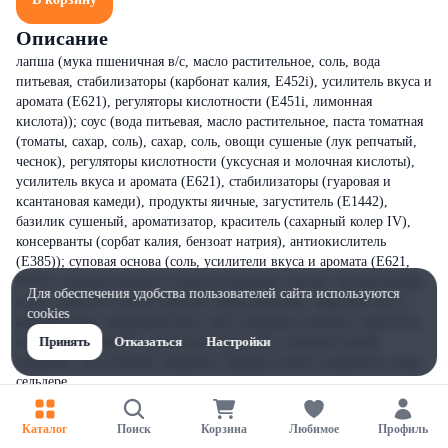
Описание
лапша (мука пшеничная в/с, масло растительное, соль, вода
питьевая, стабилизаторы (карбонат калия, Е452i), усилитель вкуса и
аромата (Е621), регуляторы кислотности (Е451i, лимонная
кислота)); соус (вода питьевая, масло растительное, паста томатная
(томаты, сахар, соль), сахар, соль, овощи сушеные (лук репчатый,
чеснок), регуляторы кислотности (уксусная и молочная кислоты),
усилитель вкуса и аромата (Е621), стабилизаторы (гуаровая и
ксантановая камеди), продукты яичные, загуститель (Е1442),
базилик сушеный, ароматизатор, краситель (сахарный колер IV),
консерванты (сорбат калия, бензоат натрия), антиокислитель
(Е385)); суповая основа (соль, усилители вкуса и аромата (Е621,
Е635), сушеные овощи и зелень (петрушка, чеснок, лук репчатый),
Для обеспечения удобства пользователей сайта используются
сахар, пряности (перец черный, перец красный, лавровый лист),
cookies
ароматизатор, мальтодекстрин, мясо говядины сушеное, краситель
(сахарный колер IV), масло растительное)); сушеные овощи
Принять
Отказаться
Настройки
(морковь, лук зеленый, паприка). Продукт может содержать следы
сельдере
Каталог
Поиск
Корзина
Любимое
Профиль