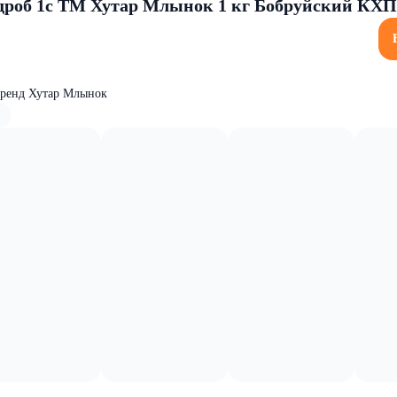
дроб 1с ТМ Хутар Млынок 1 кг Бобруйский КХП
бренд Хутар Млынок