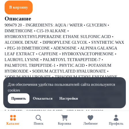
В корзину
Описание
909479 20 - INGREDIENTS: AQUA / WATER • GLYCERIN •
DIMETHICONE • C15-19 ALKANE •
HYDROXYETHYLPIPERAZINE ETHANE SULFONIC ACID •
ALCOHOL DENAT. • DIPROPYLENE GLYCOL • SYNTHETIC WAX
• PEG-10 DIMETHICONE • ADENOSINE • ALPINIA GALANGA
LEAF EXTRACT • CAFFEINE • HYDROXYACETOPHENONE •
LAUROYL LYSINE • PALMITOYL TETRAPEPTIDE-7 •
PALMITOYL TRIPEPTIDE-1 • PHYTIC ACID • POTASSIUM
HYDROXIDE • SODIUM ACETYLATED HYALURONATE •
SODIUM HYALURONATE • TRISODIUM ETHYLENEDIAMINE
DISUCCINATE • DISTEARDIMONIUM HECTORITE • BUTYLENE
Для обеспечения удобства пользователей сайта используются
GLYCOL • CAPRYLIC/CAPRIC TRIGLYCERIDE • CAPRYLYL
cookies
GLYCOL • CARBOMER • CETEARETH-6 • PENTYLENE GLYCOL
Принять
Отказаться
Настройки
• POLYEPSILON-LYSINE • POLYSORBATE 20 • SODIUM
ACRYLATES COPOLYMER • SODIUM CITRATE • SODIUM
LACTATE • SORBITAN OLEATE • STEARYL ALCOHOL •
TOCOPHEROL • XANTHAN GUM • ZEA MAYS STARCH / CORN
STARCH • DIMETHICONE/PEG-10/15 CROSSPOLYMER •
Каталог
Поиск
Корзина
Любимое
Профиль
DIMETHICONE/POLYGLYCERIN-3 CROSSPOLYMER • CARVONE