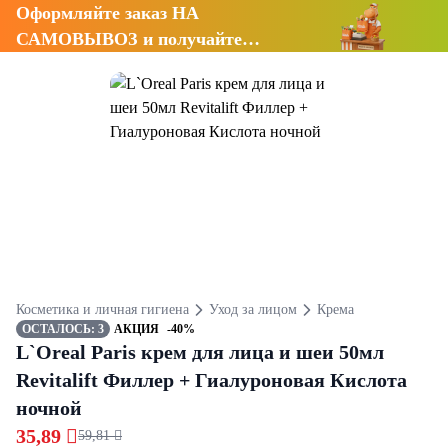
Оформляйте заказ НА
САМОВЫВОЗ и получайте
СКИДКУ 7%
Косметика и личная гигиена
Уход за лицом
Крема
ОСТАЛОСЬ: 3
АКЦИЯ
-40%
L`Oreal Paris крем для лица и шеи 50мл
Revitalift Филлер + Гиалуроновая Кислота
ночной
35,89 
59,81 