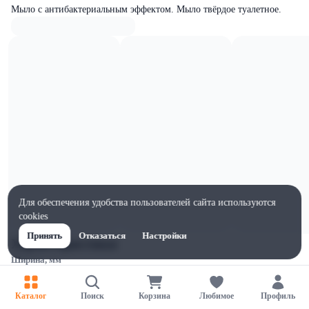
Мыло с антибактериальным эффектом. Мыло твёрдое туалетное.
Для обеспечения удобства пользователей сайта используются
cookies
Принять
Отказаться
Настройки
Характеристики
Ширина, мм
90
Высота, мм
Каталог
Поиск
Корзина
Любимое
Профиль