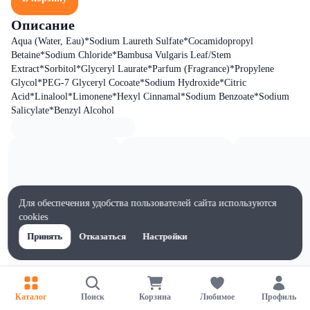
Описание
Aqua (Water, Eau)*Sodium Laureth Sulfate*Cocamidopropyl
Betaine*Sodium Chloride*Bambusa Vulgaris Leaf/Stem
Extract*Sorbitol*Glyceryl Laurate*Parfum (Fragrance)*Propylene
Glycol*PEG-7 Glyceryl Cocoate*Sodium Hydroxide*Citric
Acid*Linalool*Limonene*Hexyl Cinnamal*Sodium Benzoate*Sodium
Salicylate*Benzyl Alcohol
Для обеспечения удобства пользователей сайта используются
cookies
Принять
Отказаться
Настройки
Каталог
Поиск
Корзина
Любимое
Профиль