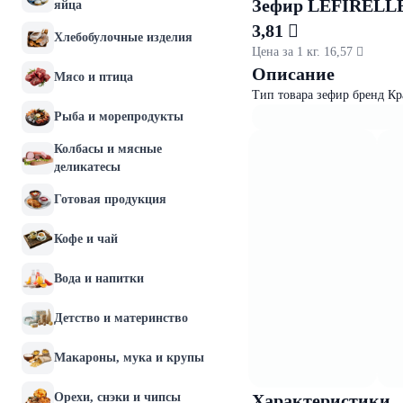
Зефир LEFIRELLE
яйца
3,81 
Хлебобулочные изделия
Цена за 1 кг. 16,57 
Описание
Мясо и птица
Тип товара зефир бренд К
Рыба и морепродукты
Колбасы и мясные
деликатесы
Готовая продукция
Кофе и чай
Вода и напитки
Детство и материнство
Макароны, мука и крупы
Орехи, снэки и чипсы
Характеристики