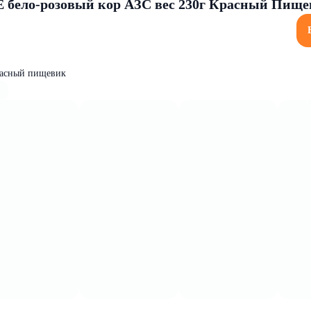
 бело-розовый кор АЗС вес 230г Красный Пищ
расный пищевик