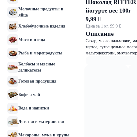
Шоколад RITTER 
Молочные продукты и
йогурте вес 100г
яйца
9,99 
Хлебобулочные изделия
Цена за 1 кг. 99,9 
Описание
Мясо и птица
Сахар, масло пальмовое, м
тертое, сухое цельное моло
Рыба и морепродукты
мальтодекстрин, эмульгато
Колбасы и мясные
деликатесы
Готовая продукция
Кофе и чай
Вода и напитки
Детство и материнство
Макароны, мука и крупы