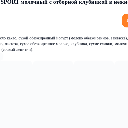
SPORT молочный с отборной клубникой в неж
асло какао, сухой обезжиренный йогурт (молоко обезжиренное, закваска),
ко, лактоза, сухое обезжиренное молоко, клубника, сухие сливки, молоч
р (соевый лецитин).