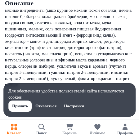
Описание
мясные ингредиенты (мясо куриное механической обвалки, печень
цыплят-бройлеров, кожа цыплят-бройлеров, мясо голов говяжье,
шкурка свиная, селезенка говяжья), вода питьевая, мука
пшеничная, меланж, соль поваренная пищевая йодированная
(содержит антислеживающий агент - ферроцианид калия),
эмульгатор – моно- и диглицериды жирных кислот, регуляторы
кислотности (трифосфат натрия, дигидропирофосфат натрия),
носитель (глюкоза, мальтодекстрин), вещества вкусоароматические
натуральные (олеорезины и эфирные масла кардамона, черного
перца, олеорезин имбиря), усилители вкуса и аромата (глутамат
натрия 1-замещенный, гуанилат натрия 2-замещенный, инозинат
натрия 2-замещенный), лук сушеный, фиксатор окраски – нитрит
натрия
Для обеспечения удобства пользователей сайта используются
cookies
Принять
Отказаться
Настройки
Каталог
Поиск
Корзина
Любимое
Профиль