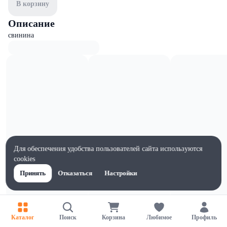
В корзину
Описание
свинина
Для обеспечения удобства пользователей сайта используются
cookies
Принять
Отказаться
Настройки
Характеристики
Каталог
Поиск
Корзина
Любимое
Профиль
Жиры на 100г, г