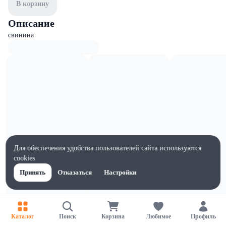
В корзину
Описание
свинина
Для обеспечения удобства пользователей сайта используются
cookies
Принять
Отказаться
Настройки
Характеристики
Каталог
Поиск
Корзина
Любимое
Профиль
Жиры на 100г, г