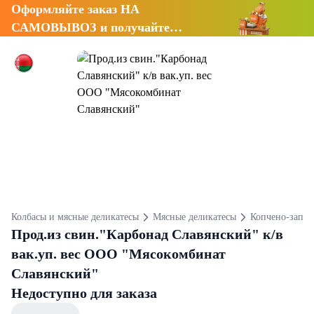
Оформляйте заказ НА
САМОВЫВОЗ и получайте
СКИДКУ 7%
Колбасы и мясные деликатесы
Мясные деликатесы
Копчено-запеч
Прод.из свин."Карбонад Славянский" к/в
вак.уп. вес ООО "Мясокомбинат
Славянский"
Недоступно для заказа