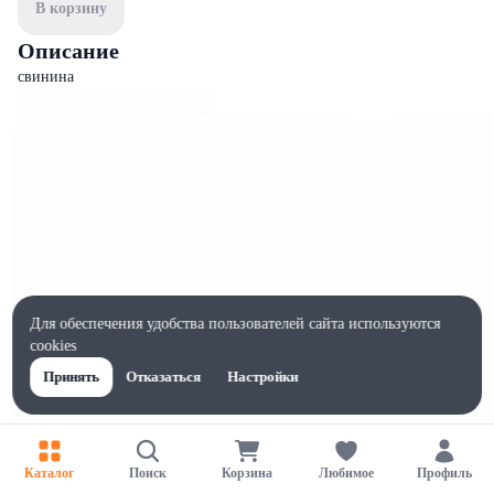
В корзину
Описание
свинина
Для обеспечения удобства пользователей сайта используются
cookies
Принять
Отказаться
Настройки
Характеристики
Каталог
Поиск
Корзина
Любимое
Профиль
Жиры на 100г, г