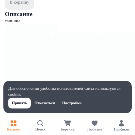
В корзину
Описание
свинина
Для обеспечения удобства пользователей сайта используются
cookies
Принять
Отказаться
Настройки
Характеристики
Каталог
Поиск
Корзина
Любимое
Профиль
Жиры на 100г, г