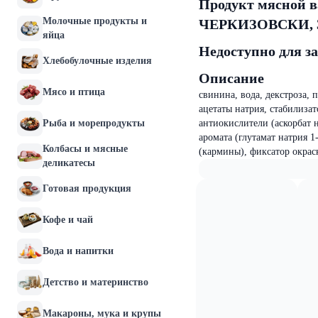
Продукт мясной 
Молочные продукты и
ЧЕРКИЗОВСКИ, 3
яйца
Недоступно для з
Хлебобулочные изделия
Описание
Мясо и птица
свинина, вода, декстроза, 
ацетаты натрия, стабилизат
Рыба и морепродукты
антиокислители (аскорбат н
аромата (глутамат натрия 1
Колбасы и мясные
(кармины), фиксатор окрас
деликатесы
Готовая продукция
Кофе и чай
Вода и напитки
Детство и материнство
Макароны, мука и крупы