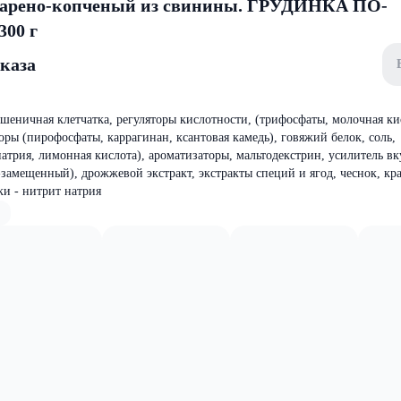
варено-копченый из свинины. ГРУДИНКА ПО-
00 г
аказа
пшеничная клетчатка, регуляторы кислотности, (трифосфаты, молочная ки
оры (пирофосфаты, каррагинан, ксантовая камедь), говяжий белок, соль,
атрия, лимонная кислота), ароматизаторы, мальтодекстрин, усилитель вк
-замещенный), дрожжевой экстракт, экстракты специй и ягод, чеснок, кр
ки - нитрит натрия