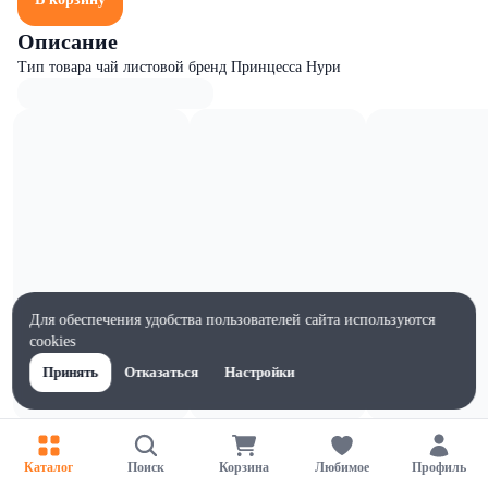
Описание
Тип товара чай листовой бренд Принцесса Нури
Для обеспечения удобства пользователей сайта используются
cookies
Принять
Отказаться
Настройки
Характеристики
Ширина, мм
Каталог
Поиск
Корзина
Любимое
Профиль
83