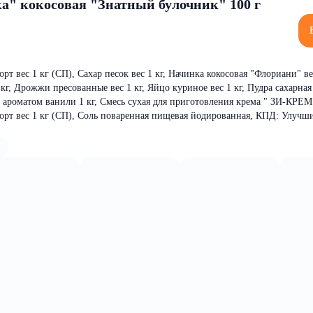
а" кокосовая "Знатный булочник" 100 г
 вес 1 кг (СП), Сахар песок вес 1 кг, Начинка кокосовая "Флориани" вес
кг, Дрожжи пресованные вес 1 кг, Яйцо куриное вес 1 кг, Пудра сахарная
 ароматом ванили 1 кг, Смесь сухая для приготовления крема " ЗИ-КРЕМ"
рт вес 1 кг (СП), Соль поваренная пищевая йодированная, КПД: Улучш