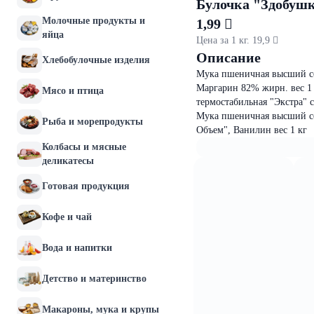
Булочка "Здобушк
Молочные продукты и
1,99 
яйца
Цена за 1 кг. 19,9 
Описание
Хлебобулочные изделия
Мука пшеничная высший сорт
Маргарин 82% жирн. вес 1 
Мясо и птица
термостабильная "Экстра" с
Мука пшеничная высший со
Рыба и морепродукты
Объем", Ванилин вес 1 кг
Колбасы и мясные
деликатесы
Готовая продукция
Кофе и чай
Вода и напитки
Детство и материнство
Макароны, мука и крупы