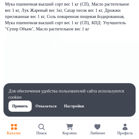
Мука пшеничная высший сорт вес 1 кг (СП), Масло растительное
вес 1 кг, Лук Жареный вес 1кг, Сахар песок вес 1 кг, Дрожжи
пресованные вес 1 кг, Соль поваренная пищевая йодированная,
Мука пшеничная высший сорт вес 1 кг (СП), КПД: Улучшитель
"Супер Объем", Масло растительное вес 1 кг
Для обеспечения удобства пользователей сайта используются
cookies
Принять
Отказаться
Настройки
Каталог
Поиск
Корзина
Любимое
Профиль
Характеристики