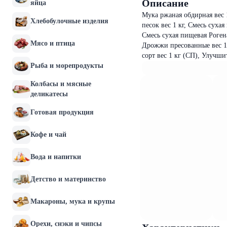
Описание
яйца
Мука ржаная обдирная вес 1
Хлебобулочные изделия
песок вес 1 кг, Смесь суха
Смесь сухая пищевая Рогена
Мясо и птица
Дрожжи пресованные вес 1 
сорт вес 1 кг (СП), Улуч
Рыба и морепродукты
Колбасы и мясные
деликатесы
Готовая продукция
Кофе и чай
Вода и напитки
Детство и материнство
Макароны, мука и крупы
Орехи, снэки и чипсы