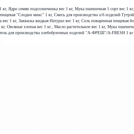
 кг, Ядро семян подсолнечника вес 1 кг, Мука пшеничная 1 сорт вес 1 кг
я пищевая "Слодин микс" 1 кг, Смесь для производства х/б изделий Гутрэй 
 вес 1 кг, Закваска жидкая Натурал вес 1 кг, Соль поваренная пищевая й
кг, Овсяные хлопья вес 1 кг., Масло растительное вес 1 кг, Мука пшени
шитель для производства хлебобулочных изделий "А-ФРЕШ"/A-FRESH 1 кг