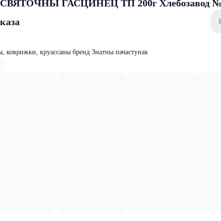
е СВЯТОЧНЫ ГАСЦИНЕЦ ТП 200г Хлебозавод 
аказа
ы, коврижки, круассаны бренд Знатны пачастунак