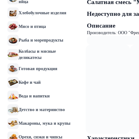
Салатная смесь "
яйца
Недоступно для з
Хлебобулочные изделия
Описание
Мясо и птица
Производитель: ООО "Фре
Рыба и морепродукты
Колбасы и мясные
деликатесы
Готовая продукция
Кофе и чай
Вода и напитки
Детство и материнство
Макароны, мука и крупы
Орехи, снэки и чипсы
Характеристики