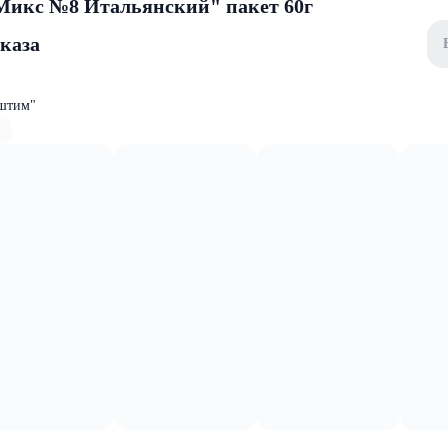
Микс №8 Итальянский" пакет 60г
аказа
штим"