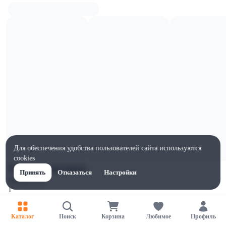
Для обеспечения удобства пользователей сайта используются
cookies
Характеристики
Принять
Отказаться
Настройки
Ширина, мм
1
Высота, мм
1
Каталог
Поиск
Корзина
Любимое
Профиль