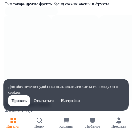
Тип товара другие фрукты бренд свежие овощи и фрукты
Для обеспечения удобства пользователей сайта используются
cookies
Принять
Отказаться
Настройки
Характеристики
Жиры на 100г, г
0.3
Ширина, мм
Каталог
Поиск
Корзина
Любимое
Профиль