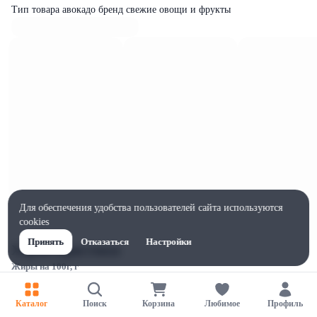
Тип товара авокадо бренд свежие овощи и фрукты
Для обеспечения удобства пользователей сайта используются
cookies
Принять
Отказаться
Настройки
Характеристики
Жиры на 100г, г
15
Ширина, мм
Каталог
Поиск
Корзина
Любимое
Профиль