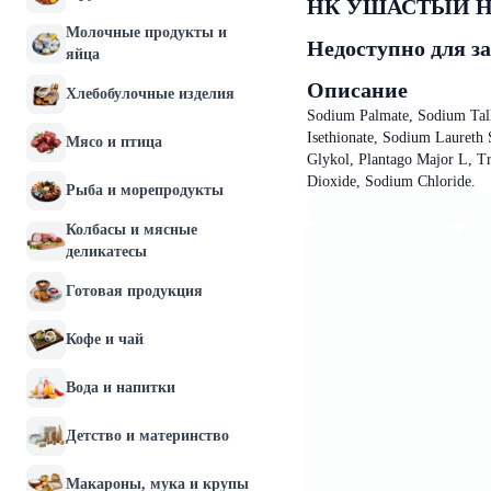
НК УШАСТЫЙ НЯНЬ
Молочные продукты и
Недоступно для з
яйца
Описание
Хлебобулочные изделия
Sodium Palmate, Sodium Tal
Isethionate, Sodium Laureth 
Мясо и птица
Glykol, Plantago Major L, T
Dioxide, Sodium Chloride.
Рыба и морепродукты
Колбасы и мясные
деликатесы
Готовая продукция
Кофе и чай
Вода и напитки
Детство и материнство
Макароны, мука и крупы