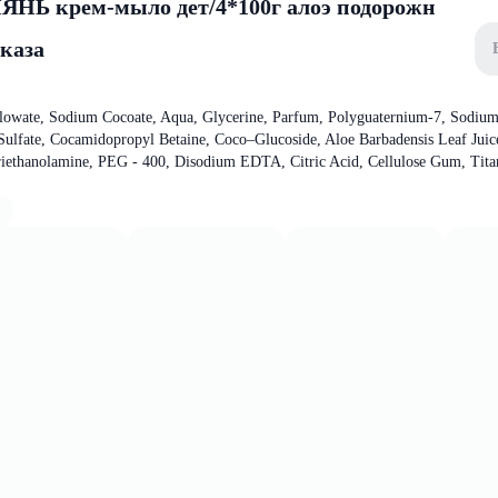
 крем-мыло дет/4*100г алоэ подорожн
аказа
lowate, Sodium Cocoate, Aqua, Glycerine, Parfum, Polyguaternium-7, Sodiu
Sulfate, Cocamidopropyl Betaine, Coco–Glucoside, Aloe Barbadensis Leaf Juic
riethanolamine, PEG - 400, Disodium EDTA, Citric Acid, Cellulose Gum, Tit