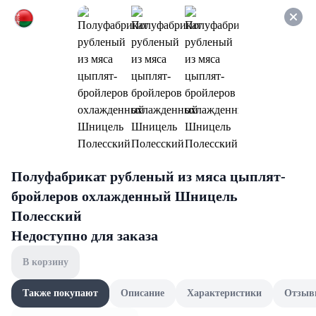
Оформляйте заказ НА
САМОВЫВОЗ и получайте
СКИДКУ 7%
Укажите способ доставки
Полуфабрикат рубленый из мяса цыплят-
бройлеров охлажденный Шницель
Полесский
Недоступно для заказа
Найти в маркете
В корзину
Наши бренды
Шашлычный сезон
Акции
Также покупают
Описание
Характеристики
Отзыв