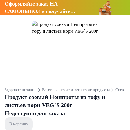
Оформляйте заказ НА
САМОВЫВОЗ и получайте
СКИДКУ 7%
Здоровое питание
Вегетарианские и веганские продукты
Соевая 
Продукт соевый Нешпроты из тофу и
листьев нори VEG`S 200г
Недоступно для заказа
В корзину