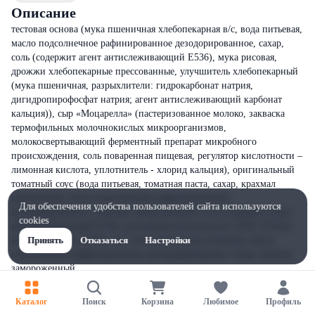
Описание
тестовая основа (мука пшеничная хлебопекарная в/с, вода питьевая,
масло подсолнечное рафинированное дезодорированное, сахар,
соль (содержит агент антислеживающий Е536), мука рисовая,
дрожжи хлебопекарные прессованные, улучшитель хлебопекарный
(мука пшеничная, разрыхлители: гидрокарбонат натрия,
дигидропирофосфат натрия; агент антислеживающий карбонат
кальция)), сыр «Моцарелла» (пастеризованное молоко, закваска
термофильных молочнокислых микроорганизмов,
молокосвертывающий ферментный препарат микробного
происхождения, соль поваренная пищевая, регулятор кислотности –
лимонная кислота, уплотнитель - хлорид кальция), оригинальный
томатный соус (вода питьевая, томатная паста, сахар, крахмал
кукурузный, масло подсолнечное рафинированное
Для обеспечения удобства пользователей сайта используются
дезодорированное, базилик замороженный, соль (содержит агент
cookies
антислеживающий Е536), регуляторы кислотности: Е262, Е331iii;
антиокислитель Е300), соус чесночный (вода питьевая, масло
Принять
Отказаться
Настройки
подсолнечное рафинированное дезодорированное, сахар, шпинат
замороженный,
Каталог
Поиск
Корзина
Любимое
Профиль