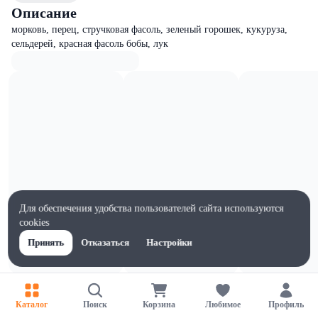
Описание
морковь, перец, стручковая фасоль, зеленый горошек, кукуруза,
сельдерей, красная фасоль бобы, лук
Для обеспечения удобства пользователей сайта используются
cookies
Принять
Отказаться
Настройки
Характеристики
Жиры на 100г, г
Каталог
Поиск
Корзина
Любимое
Профиль
0.4