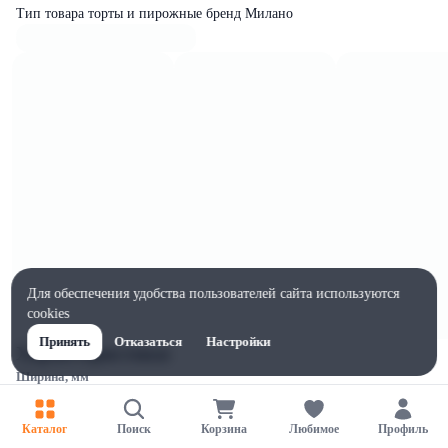
Тип товара торты и пирожные бренд Милано
Для обеспечения удобства пользователей сайта используются
cookies
Принять
Отказаться
Настройки
Характеристики
Ширина, мм
250
Высота, мм
Каталог
Поиск
Корзина
Любимое
Профиль