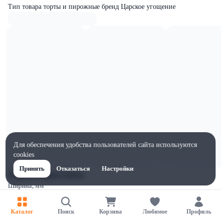
Тип товара торты и пирожные бренд Царское угощение
Для обеспечения удобства пользователей сайта используются
cookies
Принять
Отказаться
Настройки
Характеристики
Ширина, мм
100
Высота, мм
Каталог
Поиск
Корзина
Любимое
Профиль