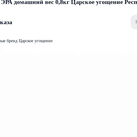
 ЭРА домашний вес 0,8кг Царское угощение Рес
аказа
ные бренд Царское угощение