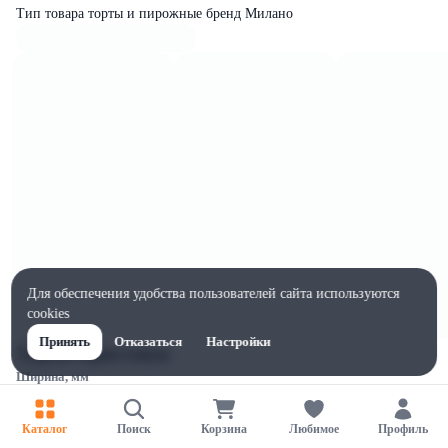
Тип товара торты и пирожные бренд Милано
Для обеспечения удобства пользователей сайта используются
cookies
Принять
Отказаться
Настройки
Характеристики
Ширина, мм
100
Высота, мм
Каталог
Поиск
Корзина
Любимое
Профиль