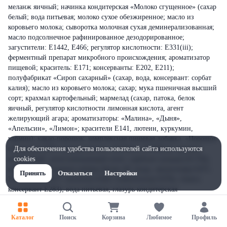
меланж яичный; начинка кондитерская «Молоко сгущенное» (сахар
белый; вода питьевая; молоко сухое обезжиренное; масло из
коровьего молока; сыворотка молочная сухая деминерализованная;
масло подсолнечное рафинированное дезодорированное;
загустители: Е1442, Е466; регулятор кислотности: Е331(iii);
ферментный препарат микробного происхождения; ароматизатор
пищевой; краситель: Е171; консерванты: Е202, Е211);
полуфабрикат «Сироп сахарный» (сахар, вода, консервант: сорбат
калия); масло из коровьего молока; сахар; мука пшеничная высший
сорт; крахмал картофельный; мармелад (сахар, патока, белок
яичный, регулятор кислотности лимонная кислота, агент
желирующий агара; ароматизаторы: «Малина», «Дыня»,
«Апельсин», «Лимон»; красители Е141, лютеин, куркумин,
кармин); какао-порошок; комплексная пищевая добавка. «Порошок
пекарский ДУО» (разрыхлители: (Е450(i)), (Е500(ii)); крахмал
Для обеспечения удобства пользователей сайта используются
кукурузный, антислеживающий агент: карбонат кальция (Е170));
cookies
комплексная пищевая добавка Колко ДС (вода, эмульгаторы Е471,
Принять
Отказаться
Настройки
Е475, Е432, Е477, носитель Е420, стабилизатор Е470а, этанол,
консервант Е283); вода питьевая; глазурь кондитерская
какаосодержащая (сахар, заменитель какао-масла лауринового типа
(масло растительное в натуральном и модифицированном виде
Каталог
Поиск
Корзина
Любимое
Профиль
рафинированное дезодорированное (пальмоядровое) эмульгатор