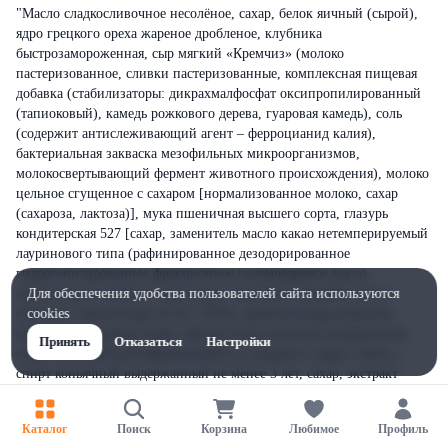
"Масло сладкосливочное несолёное, сахар, белок яичный (сырой),
ядро грецкого ореха жареное дробленое, клубника
быстрозамороженная, сыр мягкий «Кремчиз» (молоко
пастеризованное, сливки пастеризованные, комплексная пищевая
добавка (стабилизаторы: дикрахмалфосфат оксипропилированный
(тапиоковый), камедь рожкового дерева, гуаровая камедь), соль
(содержит антислеживающий агент – ферроцианид калия),
бактериальная закваска мезофильных микроорганизмов,
молокосвертывающий фермент животного происхождения), молоко
цельное сгущенное с сахаром [нормализованное молоко, сахар
(сахароза, лактоза)], мука пшеничная высшего сорта, глазурь
кондитерская 527 [сахар, заменитель масло какао нетемперируемый
лауринового типа (рафинированное дезодорированное
гидрогенизированное фракционное пальмоядровое масло,
эмульгаторы (сорбитан тристеарат, лецитины соевый)), какао-
Для обеспечения удобства пользователей сайта используются
порошок, эмульгаторы (Е322, Е476), ароматизаторы (ванилин,
cookies
шоколад)], сахарная пудра, бренди [вода питьевая исправленная,
Принять
Отказаться
Настройки
спирт этиловый ректификованный из пищевого сырья «Люкс»,
спирт коньячный выдержанный не менее 3 лет, сахар, экстракт
древесины дуба, пищевые добавки: краситель- сахарный колер I
простой, регулятор кислотности- кислота лимонная моногидрат
Каталог
Поиск
Корзина
Любимое
Профиль
пищевая, ароматизатор пищевой коньяк, ароматизатор пищевой