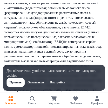
меланж яичный; крем на растительных маслах пастеризованный
«Сметанный» (вода питьевая; заменитель молочного жира
(рафинированные дезодорированные растительные масла в
натуральном и модифицированном виде, в том числе соевое;
антиокислители: аскорбилпальмитат, альфа-токоферол, соевый
лецитин); молоко сухое обезжиренное; загуститель: Е1442;
сыворотка молочная сухая деминерализованная; сметана (сливки
нормализованные пастеризованные, закваска молочнокислых
микроорганизмов); стабилизатор: Е340(ii); консервант: сорбат
калия; ароматизатор пищевой; лиофилизированная закваска); вода
питьевая; мука пшеничная высший сорт; сахар; крем на
растительных маслах пастеризованный «Арибель» (вода питьевая;
заменитель масла какао нетемперируемый лауринового типа
(рафинированное дезодорированное растительное масло в
натуральном и модифицированном виде, эмульгатор Е322); сахар
Для обеспечения удобства пользователей сайта используются
белый; комплексная пищевая добавка (эмульгаторы: Е435, Е481;
cookies
стабилизаторы: Е464, Е460(i); эмульгатор Е475; растительный жир
Принять
Отказаться
Настройки
полностью отвержденный; стабилизатор Е466); комплексная
пищевая добавка (стабилизаторы: Е481, Е464, эмульгатор: Е471,
регулятор кислотности: Е339ii, эмульгатор: Е475, регулятор
кислотности: Е331iii, агент антислеживающий: Е460i, загуститель:
Каталог
Поиск
Корзина
Любимое
Профиль
Е466, желатин, пшеничный белок (глютен), антиокислитель: Е385,